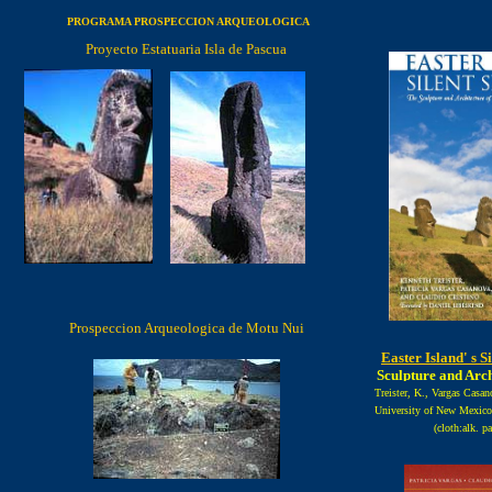
PROGRAMA PROSPECCION ARQUEOLOGICA
Proyecto Estatuaria Isla de Pascua
Prospeccion Arqueologica de Motu Nui
Easter Island' s Si
Sculpture and Arch
Treister, K., Vargas Casan
University of New Mexic
(cloth:alk. pa